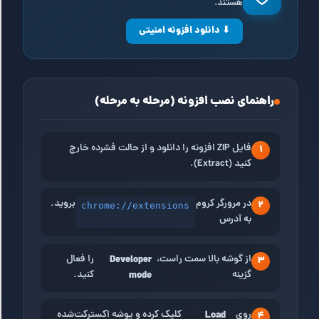
هستند.
⬇ دانلود افزونه امنیتی
راهنمای نصب افزونه (مرحله به مرحله)
فایل ZIP افزونه را دانلود و از حالت فشرده خارج
۱
کنید (Extract).
در مرورگر کروم
بروید.
۲
chrome://extensions
به آدرس
از گوشه بالا سمت راست،
Developer
را فعال
۳
گزینه
mode
کنید.
روی
Load
کلیک کرده و پوشه اکسترکت‌شده
۴