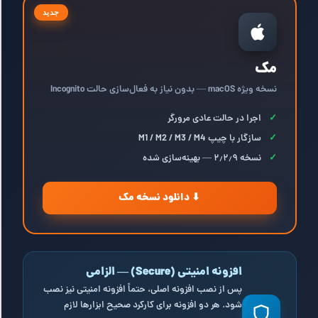
جدید
مک
نسخه ویژه macOS — بدون نیاز به فعال‌سازی حالت Incognito
✓
اجرا در حالت عادی مرورگر
✓
سازگار با چیپ M1 / M2 / M3 / M4
✓
نسخه ۲٫۲٫۹ — بهینه‌سازی شده
⬇ دانلود نسخه مک
افزونه امنیتی (Secure) — الزامی
پس از نصب افزونه اصلی، حتماً افزونه امنیتی نیز نصب
شود. هر دو افزونه برای کارکرد صحیح ابزارها لازم