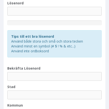
Lösenord
N
e
w
Tips till ett bra lösenord
P
Använd både stora och små och stora tecken
a
Använd minst en symbol (# $ ! % & etc...)
s
Använd inte ordboksord
s
w
o
r
Bekräfta Lösenord
d
R
a
t
Stad
i
n
g
Kommun
: