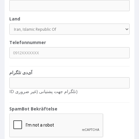
0
%
Land
Telefonnummer
آی‌دی تلگرام
ID تلگرام جهت پشتیانی (غیر ضروری)
SpamBot Bekräftelse