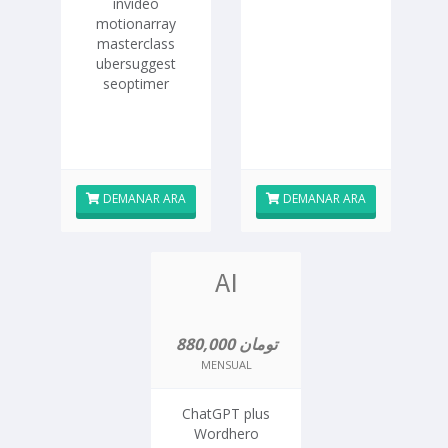
invideo
motionarray
masterclass
ubersuggest
seoptimer
DEMANAR ARA
DEMANAR ARA
AI
880,000 تومان
MENSUAL
ChatGPT plus
Wordhero