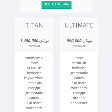
DEMANAR ARA
TITAN
ULTIMATE
990,000 تومان
1,450,000 تومان
MENSUAL
MENSUAL
Similarweb
moz
moz
semrush
SEMrush
kwfinder
kwfinder
grammarly
keywordtool
canva
Perplexity
skillshare
chatgpt
wordhero
grammarly
chatgpt
canva
invideo
skillshare
seoptimer
wordhero