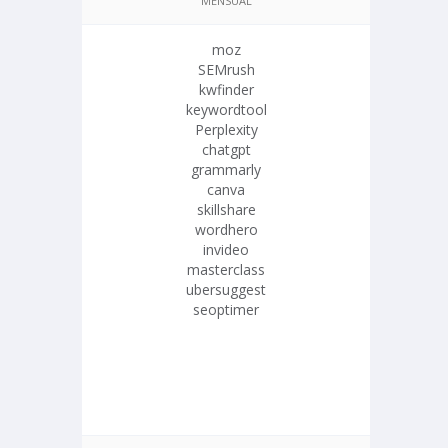
MENSUAL
moz
SEMrush
kwfinder
keywordtool
Perplexity
chatgpt
grammarly
canva
skillshare
wordhero
invideo
masterclass
ubersuggest
seoptimer