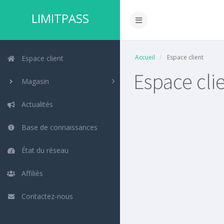
LIMITPASS
Accueil
Espace client
Espace client
Espace cli
Magasin
Actualités
Base de connaissances
État du réseau
Affiliés
Contactez-nous