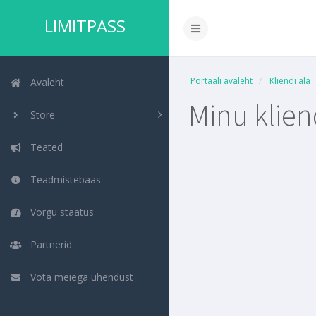
LIMITPASS
Portaali avaleht
Kliendi ala
Avaleht
Minu klien
Store
Teated
Teadmistebaas
Võrgu staatus
Partnerid
Võta meiega ühendust