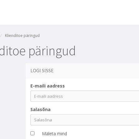
Klienditoe päringud
ditoe päringud
LOGI SISSE
E-maili aadress
Salasõna
Mäleta mind